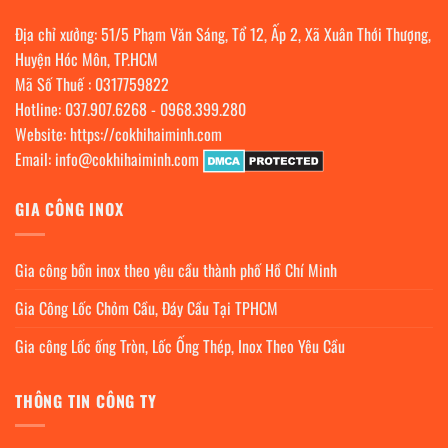
Địa chỉ xưởng: 51/5 Phạm Văn Sáng, Tổ 12, Ấp 2, Xã Xuân Thới Thượng,
Huyện Hóc Môn, TP.HCM
Mã Số Thuế : 0317759822
Hotline:
037.907.6268
-
0968.399.280
Website:
https://cokhihaiminh.com
Email:
info@cokhihaiminh.com
GIA CÔNG INOX
Gia công bồn inox theo yêu cầu thành phố Hồ Chí Minh
Gia Công Lốc Chỏm Cầu, Đáy Cầu Tại TPHCM
Gia công Lốc ống Tròn, Lốc Ống Thép, Inox Theo Yêu Cầu
THÔNG TIN CÔNG TY