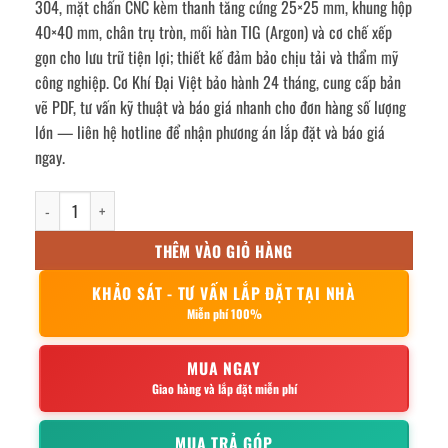
304, mặt chấn CNC kèm thanh tăng cứng 25×25 mm, khung hộp
40×40 mm, chân trụ tròn, mối hàn TIG (Argon) và cơ chế xếp
gọn cho lưu trữ tiện lợi; thiết kế đảm bảo chịu tải và thẩm mỹ
công nghiệp. Cơ Khí Đại Việt bảo hành 24 tháng, cung cấp bản
vẽ PDF, tư vấn kỹ thuật và báo giá nhanh cho đơn hàng số lượng
lớn — liên hệ hotline để nhận phương án lắp đặt và báo giá
ngay.
bàn inox vuông chân trụ tròn 70x70x74cm số lượng
THÊM VÀO GIỎ HÀNG
KHẢO SÁT - TƯ VẤN LẮP ĐẶT TẠI NHÀ
Miễn phí 100%
MUA NGAY
Giao hàng và lắp đặt miễn phí
MUA TRẢ GÓP