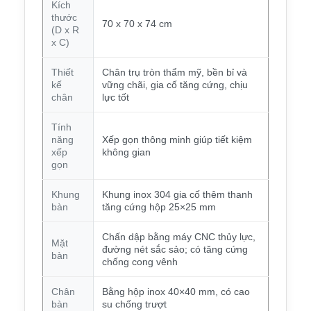
Kích
thước
70 x 70 x 74 cm
(D x R
x C)
Thiết
Chân trụ tròn thẩm mỹ, bền bỉ và
kế
vững chãi, gia cố tăng cứng, chịu
chân
lực tốt
Tính
năng
Xếp gọn thông minh giúp tiết kiệm
xếp
không gian
gọn
Khung
Khung inox 304 gia cố thêm thanh
bàn
tăng cứng hộp 25×25 mm
Chấn dập bằng máy CNC thủy lực,
Mặt
đường nét sắc sảo; có tăng cứng
bàn
chống cong vênh
Chân
Bằng hộp inox 40×40 mm, có cao
bàn
su chống trượt