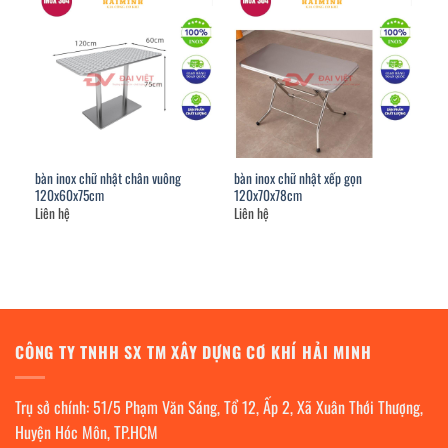
bàn inox chữ nhật chân vuông
bàn inox chữ nhật xếp gọn
120x60x75cm
120x70x78cm
Liên hệ
Liên hệ
CÔNG TY TNHH SX TM XÂY DỰNG CƠ KHÍ HẢI MINH
Trụ sở chính: 51/5 Phạm Văn Sáng, Tổ 12, Ấp 2, Xã Xuân Thới Thượng,
Huyện Hóc Môn, TP.HCM